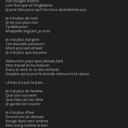
500 visages d’effroi
Loin l’Europe et l’Angleterre
Je prie Dieu pour qu’il ne nous abandonne pas
Je n’ai plus de nom
Je ne suis plus moi
Ta télévision
M’appelle migrant, je crois
Je n’ai plus d’argent
Ces maudits passeurs
M’ont pris tant et tant
Je n’ai plus que ma peur
Adieu mon pays que j’aimais tant
Mon travail et ma maison
Dans le vent, le cri des enfants
J’espère qu’un jour le monde retrouv’ra la raison
Là bas y’a pas la paix …
Je n’ai plus de femme
Que son souvenir
Que Dieu ait son âme
Je garde son sourire
Je n’ai plus d’hier
Donne moi un demain
Rouge dans mes artères
Mon sang comme le tien