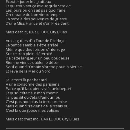
Ecouter jouer les gratteux
Et qui trouvent ça mieux qu’la Star Ac’
Les jours où on sait pas quoi faire
On reparle du bon vieux temps
La terre a des souvenirs de guerre
D’une Miss France et d’un Président
Mais c’est ici, BAR LE DUC City Blues
Aux aiguilles d’la Tour de l’Horloge
Le temps semble s’être arrêté
Même que des fois on s’interroge
Sur ce trop plein d’éternité
De cette langueur un peu boudeuse
Rien ne vient troubler le décor
Sauf quand l’Ornain s’prend pour la Meuse
Et rêve de la Mer du Nord
J’ai atterri là par hasard
A une consonne des parisiens
Parce qu’il faut bien vivr’ quelquepart
Et qu’ici c’était sur mon chemin
J’ai pas dit qu’c’était l’amour fou
C’est pas non plus la terre promise
Mais quand j’reviens de je n’sais ou
C’est là que j’pose mes valises
Mais c’est chez moi, BAR LE DUC City Blues