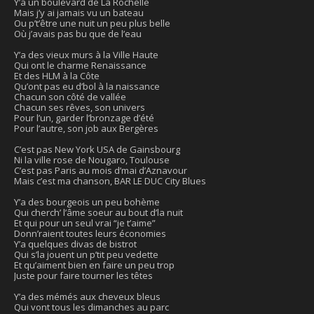
Y’a un boulevard de La Rochelle
Mais j’y ai jamais vu un bateau
Ou p’t’être une nuit un peu plus belle
Où j’avais pas bu que de l’eau
Y’a des vieux murs à la Ville Haute
Qui ont le charme Renaissance
Et des HLM à la Côte
Qu’ont pas eu d’bol à la naissance
Chacun son côté de vallée
Chacun ses rêves, son univers
Pour l’un, garder l’bronzage d’été
Pour l’autre, son job aux Bergères
C’est pas New York USA de Gainsbourg
Ni la ville rose de Nougaro, Toulouse
C’est pas Paris au mois d’mai d’Aznavour
Mais c’est ma chanson, BAR LE DUC City Blues
Y’a des bourgeois un peu bohème
Qui cherch’ l’âme soeur au bout d’la nuit
Et qui pour un seul vrai “je t’aime”
Donn’raient toutes leurs économies
Y’a quelques divas de bistrot
Qui s’la jouent un p’tit peu vedette
Et qu’aiment bien en faire un peu trop
Juste pour faire tourner les têtes
Y’a des mémés aux cheveux bleus
Qui vont tous les dimanches au parc