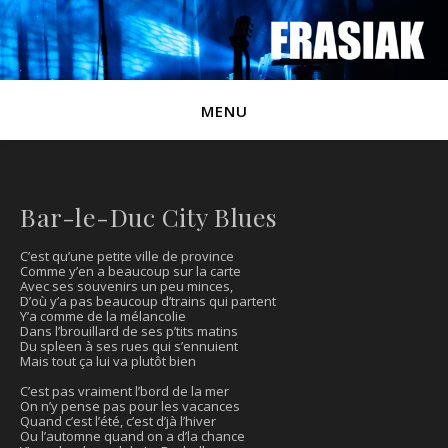
MENU
Bar-le-Duc City Blues
C’est qu’une petite ville de province
Comme y’en a beaucoup sur la carte
Avec ses souvenirs un peu minces,
D’où y’a pas beaucoup d’trains qui partent
Y’a comme de la mélancolie
Dans l’brouillard de ses p’tits matins
Du spleen à ses rues qui s’ennuient
Mais tout ça lui va plutôt bien
C’est pas vraiment l’bord de la mer
On n’y pense pas pour les vacances
Quand c’est l’été, c’est d’jà l’hiver
Ou l’automne quand on a d’la chance